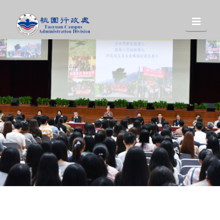
桃
Nav
園
行
政
處