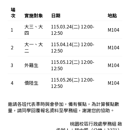
場
次
實施對象
日期
地點
大三、大
115.03.24(二) 12:00-
1
M104
四
12:50
大一、大
115.04.14(二) 12:00-
2
M104
二
12:50
115.05.12(二) 12:00-
3
外籍生
M104
12:50
115.05.26(二) 12:00-
4
僑陸生
M104
12:50
邀請各班代表準時與會參加，備有
餐點，
為計算餐點數
量，
請同學回覆報名資料至學務組
，謝謝您的協助。
桃園校區行政處學務組 啟
承辦人：薛中凱（分機：3271）