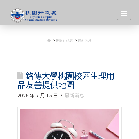
桃
Nav
園
HOME
桃園行政處
最新消息
行
政
銘傳大學桃園校區生理用
品友善提供地圖
處
2026 年 7 月 15 日
最新消息