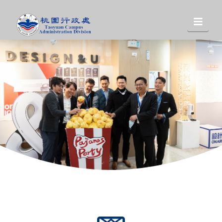
桃
Nav
園
行
政
處