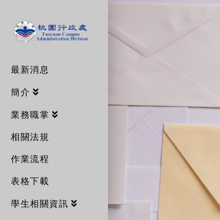
桃
園
行
政
處
最新消息
簡介
業務職掌
相關法規
作業流程
表格下載
學生相關資訊