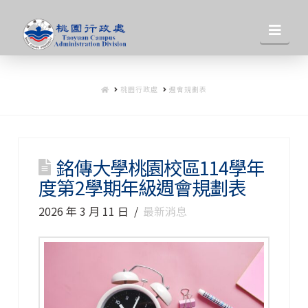
桃
Nav
園
HOME
桃園行政處
週會規劃表
行
政
銘傳大學桃園校區114學年
度第2學期年級週會規劃表
處
2026 年 3 月 11 日
最新消息