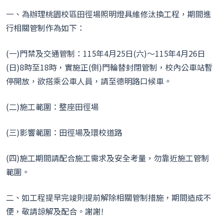
一、為辦理桃園校區田徑場照明燈具維修汰換工程，期間進
行相關管制作為如下：
(一)門禁及交通管制：115年4月25日(六)～115年4月26日
(日)8時至18時，實施正(側)門輪替封閉管制，校內公車站暫
停開放，欲搭乘公車人員，請至德明路口候車。
(二)施工範圍：整座田徑場
(三)影響範圍：田徑場及環校道路
(四)施工期間請配合施工需求及安全考量，勿靠近施工管制
範圍。
二、如工程提早完竣則提前解除相關管制措施，期間造成不
便，敬請諒解及配合。謝謝!