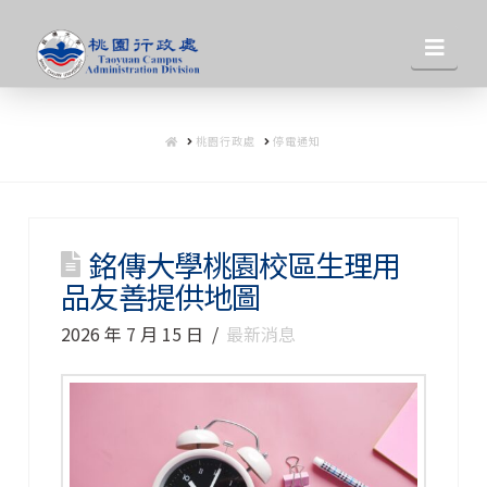
桃
Nav
園
HOME
桃園行政處
停電通知
行
政
銘傳大學桃園校區生理用
品友善提供地圖
處
2026 年 7 月 15 日
最新消息