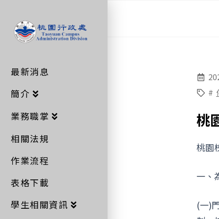
桃
園
最新消息
行
20
#
簡介
政
業務職掌
桃
相關法規
桃園
處
作業流程
一、
表格下載
學生相關資訊
(一)