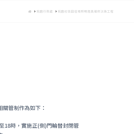
HOME
桃園行政處
桃園校區田徑場照明燈具維修汰換工程
相關管制作為如下：
8時至18時，實施正(側)門輪替封閉管