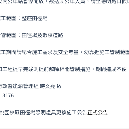
校內公車站暫停開放，欲搭乘公車人員，請至德明路口候
)施工範圍：整座田徑場
)影響範圍：田徑場及環校道路
)施工期間請配合施工需求及安全考量，勿靠近施工管制範
如工程提早完竣則提前解除相關管制措施，期間造成不便
行政暨能源管理組 時文堯 啟
3176
-桃園校區田徑場照明燈具更換施工公告
正式公告