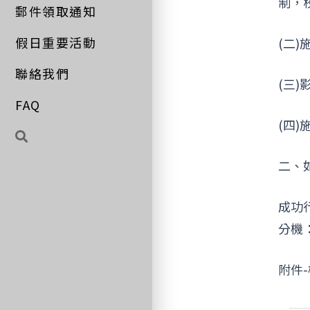
制，
郵件領取通知
假日重要活動
(二
聯絡我們
(三
FAQ
(四
二、
成功
分機：
附件