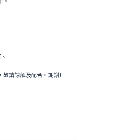
車。
圍。
，敬請諒解及配合。謝謝!