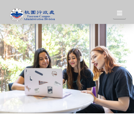
桃
Nav
園
行
政
處